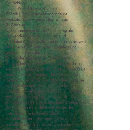
Deutschland
Tel.:
+491748595643
E-Mail:
julian@samsel-fotografie.de
Website:
www.samsel-fotografie.de
3. Cookies
Die Internetseiten der Samsel Fotografie
verwenden Cookies. Cookies sind
Textdateien, welche über einen Internetbrowser
auf einem Computersystem abgelegt und
gespeichert werden.
Zahlreiche Internetseiten und Server
verwenden Cookies. Viele Cookies enthalten
eine sogenannte Cookie-ID. Eine Cookie-ID ist
eine eindeutige Kennung des Cookies. Sie
besteht aus einer Zeichenfolge, durch welche
Internetseiten und Server dem konkreten
Internetbrowser zugeordnet werden können, in
dem das Cookie gespeichert wurde. Dies
ermöglicht es den besuchten Internetseiten und
Servern, den individuellen Browser der
betroffenen Person von anderen
Internetbrowsern, die andere Cookies
enthalten, zu unterscheiden. Ein bestimmter
Internetbrowser kann über die eindeutige