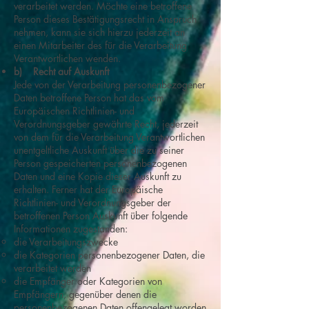
verarbeitet werden. Möchte eine betroffene
Person dieses Bestätigungsrecht in Anspruch
nehmen, kann sie sich hierzu jederzeit an
einen Mitarbeiter des für die Verarbeitung
Verantwortlichen wenden.
b) Recht auf Auskunft
Jede von der Verarbeitung personenbezogener
Daten betroffene Person hat das vom
Europäischen Richtlinien- und
Verordnungsgeber gewährte Recht, jederzeit
von dem für die Verarbeitung Verantwortlichen
unentgeltliche Auskunft über die zu seiner
Person gespeicherten personenbezogenen
Daten und eine Kopie dieser Auskunft zu
erhalten. Ferner hat der Europäische
Richtlinien- und Verordnungsgeber der
betroffenen Person Auskunft über folgende
Informationen zugestanden:
die Verarbeitungszwecke
die Kategorien personenbezogener Daten, die
verarbeitet werden
die Empfänger oder Kategorien von
Empfängern, gegenüber denen die
personenbezogenen Daten offengelegt worden