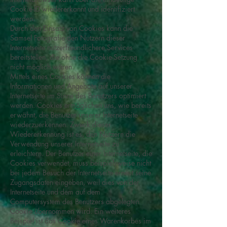
Cookie-ID wiedererkannt und identifiziert
werden.
Durch den Einsatz von Cookies kann die
Samsel Fotografie den Nutzern dieser
Internetseite nutzerfreundlichere Services
bereitstellen, die ohne die Cookie-Setzung
nicht möglich wären.
Mittels eines Cookies können die
Informationen und Angebote auf unserer
Internetseite im Sinne des Benutzers optimiert
werden. Cookies ermöglichen uns, wie bereits
erwähnt, die Benutzer unserer Internetseite
wiederzuerkennen. Zweck dieser
Wiedererkennung ist es, den Nutzern die
Verwendung unserer Internetseite zu
erleichtern. Der Benutzer einer Internetseite, die
Cookies verwendet, muss beispielsweise nicht
bei jedem Besuch der Internetseite erneut seine
Zugangsdaten eingeben, weil dies von der
Internetseite und dem auf dem
Computersystem des Benutzers abgelegten
Cookie übernommen wird. Ein weiteres
Beispiel ist das Cookie eines Warenkorbes im