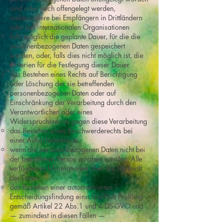
sind oder noch offengelegt werden,
insbesondere bei Empfängern in Drittländern
oder bei internationalen Organisationen
falls möglich die geplante Dauer, für die die
personenbezogenen Daten gespeichert
werden, oder, falls dies nicht möglich ist, die
Kriterien für die Festlegung dieser Dauer
das Bestehen eines Rechts auf Berichtigung
oder Löschung der sie betreffenden
personenbezogenen Daten oder auf
Einschränkung der Verarbeitung durch den
Verantwortlichen oder eines
Widerspruchsrechts gegen diese Verarbeitung
das Bestehen eines Beschwerderechts bei
einer Aufsichtsbehörde
wenn die personenbezogenen Daten nicht bei
der betroffenen Person erhoben werden: Alle
verfügbaren Informationen über die Herkunft
der Daten
das Bestehen einer automatisierten
Entscheidungsfindung einschließlich Profiling
gemäß Artikel 22 Abs.1 und 4 DS-GVO und
— zumindest in diesen Fällen —