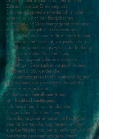
Daten der betroffenen Person nur für den
Zeitraum, der zur Erreichung des
Speicherungszwecks erforderlich ist oder
sofern dies durch den Europäischen
Richtlinien- und Verordnungsgeber oder einen
anderen Gesetzgeber in Gesetzen oder
Vorschriften, welchen der für die Verarbeitung
Verantwortliche unterliegt, vorgesehen wurde.
Entfällt der Speicherungszweck oder läuft eine
vom Europäischen Richtlinien- und
Verordnungsgeber oder einem anderen
zuständigen Gesetzgeber vorgeschriebene
Speicherfrist ab, werden die
personenbezogenen Daten routinemäßig und
entsprechend den gesetzlichen Vorschriften
gesperrt oder gelöscht.
7. Rechte der betroffenen Person
a) Recht auf Bestätigung
Jede betroffene Person hat das vom
Europäischen Richtlinien- und
Verordnungsgeber eingeräumte Recht, von
dem für die Verarbeitung Verantwortlichen
eine Bestätigung darüber zu verlangen, ob sie
betreffende personenbezogene Daten