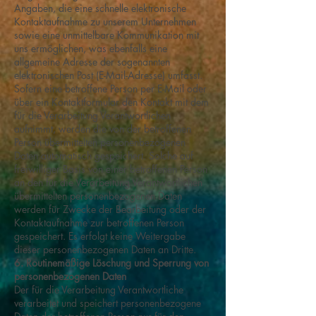
Angaben, die eine schnelle elektronische
Kontaktaufnahme zu unserem Unternehmen
sowie eine unmittelbare Kommunikation mit
uns ermöglichen, was ebenfalls eine
allgemeine Adresse der sogenannten
elektronischen Post (E-Mail-Adresse) umfasst.
Sofern eine betroffene Person per E-Mail oder
über ein Kontaktformular den Kontakt mit dem
für die Verarbeitung Verantwortlichen
aufnimmt, werden die von der betroffenen
Person übermittelten personenbezogenen
Daten automatisch gespeichert. Solche auf
freiwilliger Basis von einer betroffenen Person
an den für die Verarbeitung Verantwortlichen
übermittelten personenbezogenen Daten
werden für Zwecke der Bearbeitung oder der
Kontaktaufnahme zur betroffenen Person
gespeichert. Es erfolgt keine Weitergabe
dieser personenbezogenen Daten an Dritte.
6. Routinemäßige Löschung und Sperrung von
personenbezogenen Daten
Der für die Verarbeitung Verantwortliche
verarbeitet und speichert personenbezogene