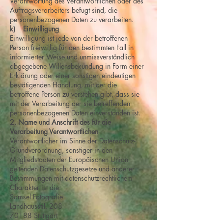
Verantwortung des Verantwortlichen oder des
Auftragsverarbeiters befugt sind, die
personenbezogenen Daten zu verarbeiten.
k) Einwilligung
Einwilligung ist jede von der betroffenen
Person freiwillig für den bestimmten Fall in
informierter Weise und unmissverständlich
abgegebene Willensbekundung in Form einer
Erklärung oder einer sonstigen eindeutigen
bestätigenden Handlung, mit der die
betroffene Person zu verstehen gibt, dass sie
mit der Verarbeitung der sie betreffenden
personenbezogenen Daten einverstanden ist.
2. Name und Anschrift des für die
Verarbeitung Verantwortlichen
Verantwortlicher im Sinne der Datenschutz-
Grundverordnung, sonstiger in den
Mitgliedstaaten der Europäischen Union
geltenden Datenschutzgesetze und anderer
Bestimmungen mit datenschutzrechtlichem
Charakter ist die:
Samsel Fotografie
Landhausstil. 208
70188 Stuttgart