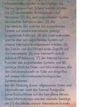
Informationen werden in den Logfiles des
Servers gespeichert. Erfasst werden können
die (1) verwendeten Browsertypen und
Versionen, (2) das vom zugreifenden System
verwendete Betriebssystem, (3) die
Internetseite, von welcher ein zugreifendes
System auf unsere Internetseite gelangt
(sogenannte Referrer), (4) die Unterwebseiten,
welche über ein zugreifendes System auf
unserer Internetseite angesteuert werden, (5)
das Datum und die Uhrzeit eines Zugriffs auf
die Internetseite, (6) eine Internet-Protokoll-
Adresse (IP-Adresse), (7) der Internet-Service-
Provider des zugreifenden Systems und (8)
sonstige ähnliche Daten und Informationen, die
der Gefahrenabwehr im Falle von Angriffen
auf unsere informationstechnologischen
Systeme dienen.
Bei der Nutzung dieser allgemeinen Daten und
Informationen zieht die Samsel Fotografie
keine Rückschlüsse auf die betroffene Person.
Diese Informationen werden vielmehr benötigt,
um (1) die Inhalte unserer Internetseite korrekt