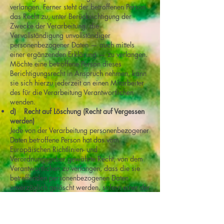
verlangen. Ferner steht der betroffenen Person
das Recht zu, unter Berücksichtigung der
Zwecke der Verarbeitung, die
Vervollständigung unvollständiger
personenbezogener Daten — auch mittels
einer ergänzenden Erklärung — zu verlangen.
Möchte eine betroffene Person dieses
Berichtigungsrecht in Anspruch nehmen, kann
sie sich hierzu jederzeit an einen Mitarbeiter
des für die Verarbeitung Verantwortlichen
wenden.
d) Recht auf Löschung (Recht auf Vergessen
werden)
Jede von der Verarbeitung personenbezogener
Daten betroffene Person hat das vom
Europäischen Richtlinien- und
Verordnungsgeber gewährte Recht, von dem
Verantwortlichen zu verlangen, dass die sie
betreffenden personenbezogenen Daten
unverzüglich gelöscht werden, sofern einer der
folgenden Gründe zutrifft und soweit die
Verarbeitung nicht erforderlich ist:
Die personenbezogenen Daten wurden für