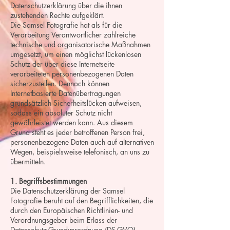
Datenschutzerklärung über die ihnen
zustehenden Rechte aufgeklärt.
Die Samsel Fotografie hat als für die
Verarbeitung Verantwortlicher zahlreiche
technische und organisatorische Maßnahmen
umgesetzt, um einen möglichst lückenlosen
Schutz der über diese Internetseite
verarbeiteten personenbezogenen Daten
sicherzustellen. Dennoch können
Internetbasierte Datenübertragungen
grundsätzlich Sicherheitslücken aufweisen,
sodass ein absoluter Schutz nicht
gewährleistet werden kann. Aus diesem
Grund steht es jeder betroffenen Person frei,
personenbezogene Daten auch auf alternativen
Wegen, beispielsweise telefonisch, an uns zu
übermitteln.
1. Begriffsbestimmungen
Die Datenschutzerklärung der Samsel
Fotografie beruht auf den Begrifflichkeiten, die
durch den Europäischen Richtlinien- und
Verordnungsgeber beim Erlass der
Datenschutz-Grundverordnung (DS-GVO)