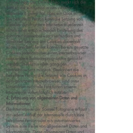
Online-Shop. Der Online-Shop merkt sich die
Artikel, die ein Kunde in den virtuellen
Warenkorb gelegt hat, über ein Cookie.
Die betroffene Person kann die Setzung von
Cookies durch unsere Internetseite jederzeit
mittels einer entsprechenden Einstellung des
genutzten Internetbrowsers verhindern und
damit der Setzung von Cookies dauerhaft
widersprechen. Ferner können bereits gesetzte
Cookies jederzeit über einen Internetbrowser
oder andere Softwareprogramme gelöscht
werden. Dies ist in allen gängigen
Internetbrowsern möglich. Deaktiviert die
betroffene Person die Setzung von Cookies in
dem genutzten Internetbrowser, sind unter
Umständen nicht alle Funktionen unserer
Internetseite vollumfänglich nutzbar.
4. Erfassung von allgemeinen Daten und
Informationen
Die Internetseite der Samsel Fotografie erfasst
mit jedem Aufruf der Internetseite durch eine
betroffene Person oder ein automatisiertes
System eine Reihe von allgemeinen Daten und
Informationen. Diese allgemeinen Daten und