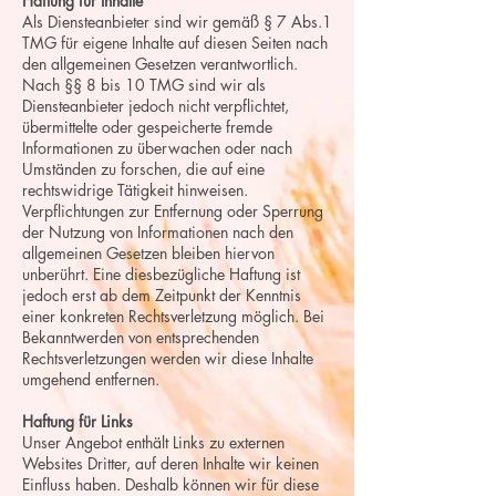
Haftung für Inhalte
Als Diensteanbieter sind wir gemäß § 7 Abs.1
TMG für eigene Inhalte auf diesen Seiten nach
den allgemeinen Gesetzen verantwortlich.
Nach §§ 8 bis 10 TMG sind wir als
Diensteanbieter jedoch nicht verpflichtet,
übermittelte oder gespeicherte fremde
Informationen zu überwachen oder nach
Umständen zu forschen, die auf eine
rechtswidrige Tätigkeit hinweisen.
Verpflichtungen zur Entfernung oder Sperrung
der Nutzung von Informationen nach den
allgemeinen Gesetzen bleiben hiervon
unberührt. Eine diesbezügliche Haftung ist
jedoch erst ab dem Zeitpunkt der Kenntnis
einer konkreten Rechtsverletzung möglich. Bei
Bekanntwerden von entsprechenden
Rechtsverletzungen werden wir diese Inhalte
umgehend entfernen.
Haftung für Links
Unser Angebot enthält Links zu externen
Websites Dritter, auf deren Inhalte wir keinen
Einfluss haben. Deshalb können wir für diese