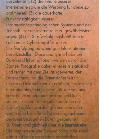
auszuliefern, (2) die Inhalte unserer
Internetseite sowie die Werbung für diese zu
optimieren, (3) die dauerhafte
Funktionsfähigkeit unserer
informationstechnologischen Systeme und der
Technik unserer Internetseite zu gewährleisten
sowie (4) um Strafverfolgungsbehörden im
Falle eines Cyberangriffes die zur
Strafverfolgung notwendigen Informationen
bereitzustellen. Diese anonym erhobenen
Daten und Informationen werden durch die
Samsel Fotografie daher einerseits statistisch
und ferner mit dem Ziel ausgewertet, den
Datenschutz und die Datensicherheit in
unserem Unternehmen zu erhöhen, um letztlich
ein optimales Schutzniveau für die von uns
verarbeiteten personenbezogenen Daten
sicherzustellen. Die anonymen Daten der
Server-Logfiles werden getrennt von allen
durch eine betroffene Person angegebenen
personenbezogenen Daten gespeichert.
5. Kontaktmöglichkeit über die Internetseite
Die Internetseite der Samsel Fotografie enthält
aufgrund von gesetzlichen Vorschriften