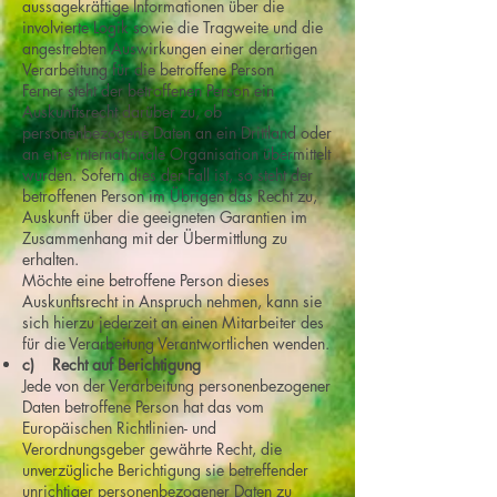
aussagekräftige Informationen über die
involvierte Logik sowie die Tragweite und die
angestrebten Auswirkungen einer derartigen
Verarbeitung für die betroffene Person
Ferner steht der betroffenen Person ein
Auskunftsrecht darüber zu, ob
personenbezogene Daten an ein Drittland oder
an eine internationale Organisation übermittelt
wurden. Sofern dies der Fall ist, so steht der
betroffenen Person im Übrigen das Recht zu,
Auskunft über die geeigneten Garantien im
Zusammenhang mit der Übermittlung zu
erhalten.
Möchte eine betroffene Person dieses
Auskunftsrecht in Anspruch nehmen, kann sie
sich hierzu jederzeit an einen Mitarbeiter des
für die Verarbeitung Verantwortlichen wenden.
c) Recht auf Berichtigung
Jede von der Verarbeitung personenbezogener
Daten betroffene Person hat das vom
Europäischen Richtlinien- und
Verordnungsgeber gewährte Recht, die
unverzügliche Berichtigung sie betreffender
unrichtiger personenbezogener Daten zu